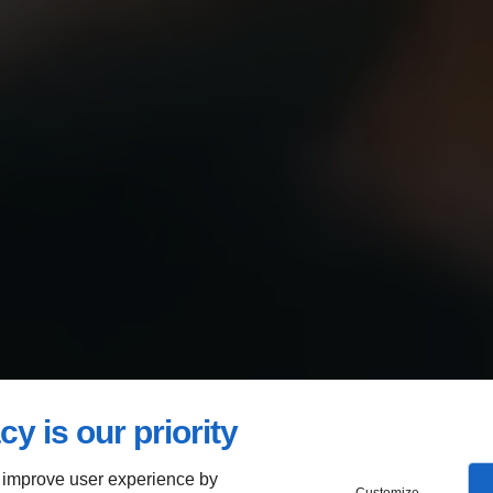
générale en
cy is our priority
en rénovation
 improve user experience by